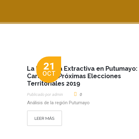
21
La Industria Extractiva en Putumayo:
OCT
Cara a las Próximas Elecciones
Territoriales 2019
Publicado por
Admin
0
Análisis de la región Putumayo
LEER MÁS