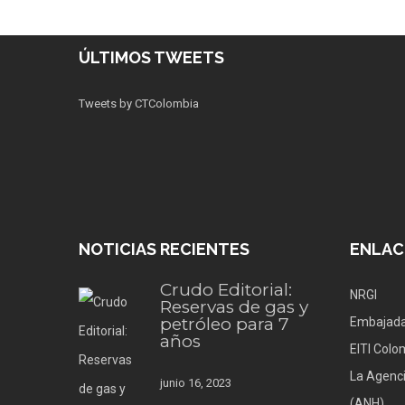
ÚLTIMOS TWEETS
Tweets by CTColombia
NOTICIAS RECIENTES
ENLAC
Crudo Editorial:
NRGI
Reservas de gas y
petróleo para 7
Embajada
años
EITI Colo
La Agenci
junio 16, 2023
(ANH)