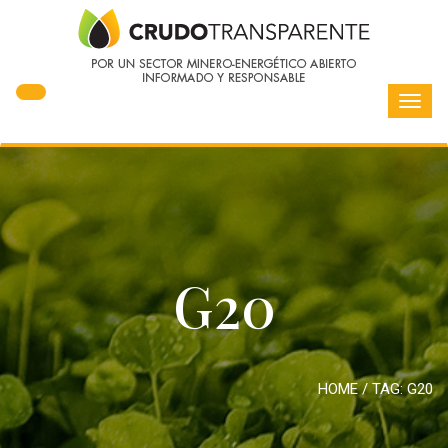
Toggl
navig
G20
HOME
/ TAG:
G20