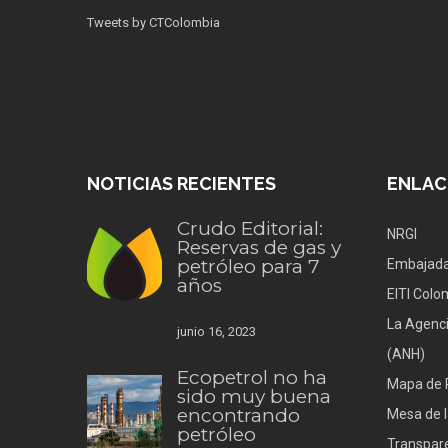
Tweets by CTColombia
NOTICIAS RECIENTES
ENLAC
Crudo Editorial:
NRGI
Reservas de gas y
petróleo para 7
Embajada
años
EITI Colo
La Agenci
junio 16, 2023
(ANH)
Ecopetrol no ha
Mapa de 
sido muy buena
encontrando
Mesa de l
petróleo
Transpare