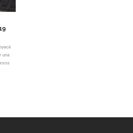
19
Boyacá
r una
ursos