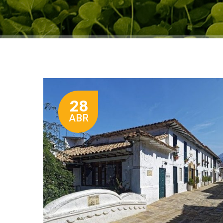
28
ABR