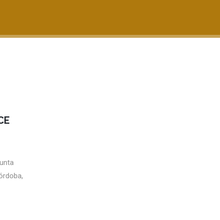
CE
unta
órdoba,