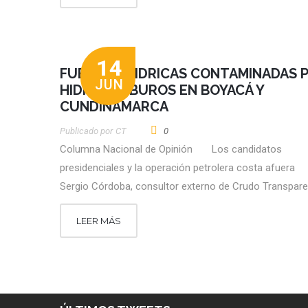
14
FUENTES HIDRICAS CONTAMINADAS 
JUN
HIDROCARBUROS EN BOYACÁ Y
CUNDINAMARCA
Publicado por
CT
0
Columna Nacional de Opinión Los candidatos
presidenciales y la operación petrolera costa afuer
Sergio Córdoba, consultor externo de Crudo Trans
LEER MÁS