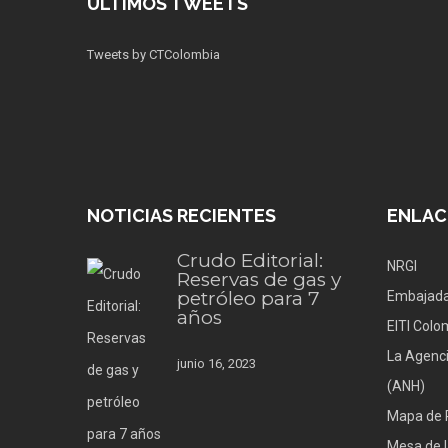
ÚLTIMOS TWEETS
Tweets by CTColombia
NOTICIAS RECIENTES
ENLAC
Crudo Editorial:
NRGI
Reservas de gas y
petróleo para 7
Embajada
años
EITI Colo
La Agenci
junio 16, 2023
(ANH)
Mapa de 
Mesa de l