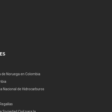
ES
 de Noruega en Colombia
mbia
a Nacional de Hidrocarburos
Regalías
a Sociedad Civil para la