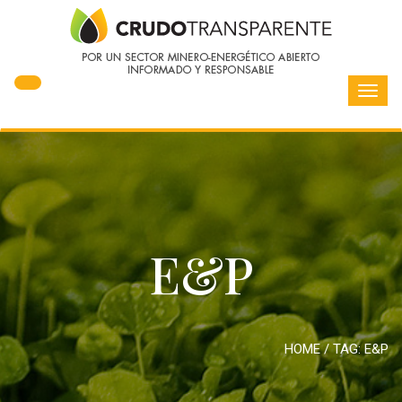
Toggl
navig
E&P
HOME
/ TAG:
E&P