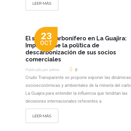
LEER MÁS
23
El sector carbonífero en La Guajira:
OCT
Impactos de la política de
descarbonización de sus socios
comerciales
Publicado por
Admin
0
Crudo Transparente se propone exponer las dinámicas
socioeconómicas y ambientales de la minería del carb
La Guajira para entender la influencia que tendrían las
decisiones internacionales referentes a
LEER MÁS