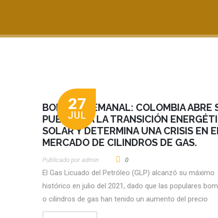
27
BOLETÍN SEMANAL: COLOMBIA ABRE 
JUL
PUERTAS A LA TRANSICIÓN ENERGÉTI
SOLAR Y DETERMINA UNA CRISIS EN E
MERCADO DE CILINDROS DE GAS.
Publicado por
Admin
0
El Gas Licuado del Petróleo (GLP) alcanzó su máximo
histórico en julio del 2021, dado que las populares b
o cilindros de gas han tenido un aumento del precio