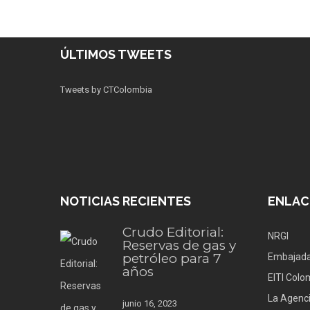
ÚLTIMOS TWEETS
Tweets by CTColombia
NOTICIAS RECIENTES
ENLAC
Crudo Editorial:
NRGI
Reservas de gas y
petróleo para 7
Embajada
años
EITI Colo
La Agenci
junio 16, 2023