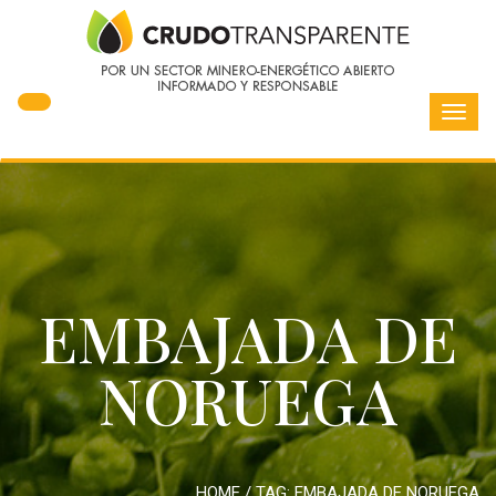
Toggl
navig
EMBAJADA DE
NORUEGA
HOME
/ TAG:
EMBAJADA DE NORUEGA