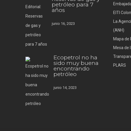
petróleo para 7
Embajada
años
EITI Colo
La Agenci
junio 16, 2023
(ANH)
Mapa de 
Mesa de l
Ecopetrol no ha
Transpare
sido muy buena
PLARS
encontrando
petróleo
junio 14, 2023