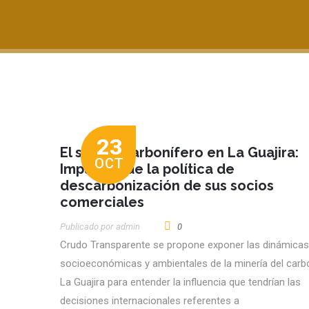
23
El sector carbonífero en La Guajira:
OCT
Impactos de la política de
descarbonización de sus socios
comerciales
Publicado por
Admin
0
Crudo Transparente se propone exponer las dinámicas
socioeconómicas y ambientales de la minería del carb
La Guajira para entender la influencia que tendrían las
decisiones internacionales referentes a