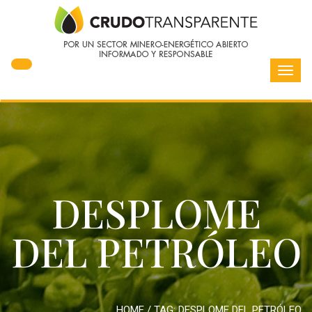
Toggl
navig
DESPLOME
DEL PETRÓLEO
HOME
/ TAG:
DESPLOME DEL PETRÓLEO