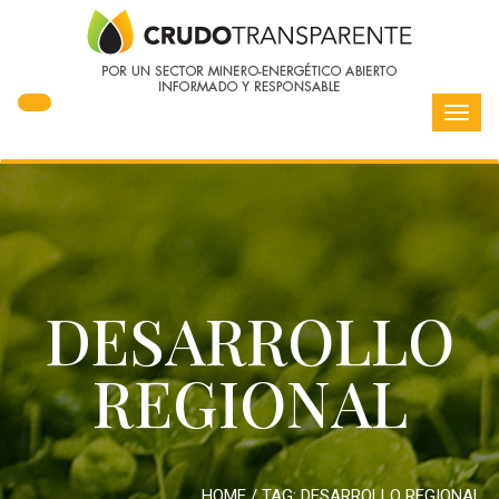
Toggl
navig
DESARROLLO
REGIONAL
HOME
/ TAG:
DESARROLLO REGIONAL