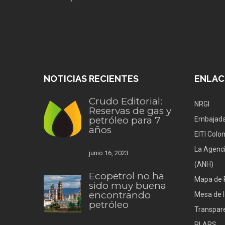
NOTICIAS RECIENTES
ENLAC
Crudo Editorial:
NRGI
Reservas de gas y
petróleo para 7
Embajada
años
EITI Colo
La Agenci
junio 16, 2023
(ANH)
Ecopetrol no ha
Mapa de 
sido muy buena
encontrando
Mesa de l
petróleo
Transpare
PLARS