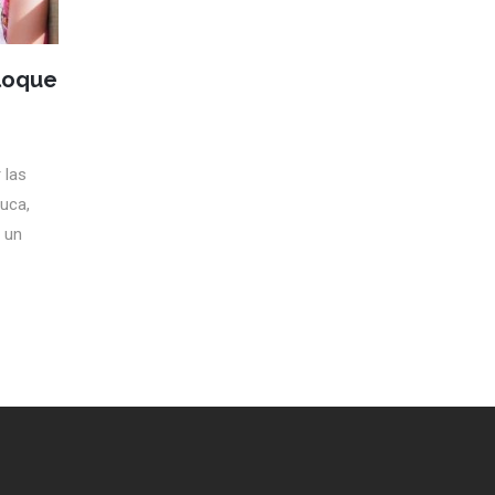
Bloque
 las
auca,
e un