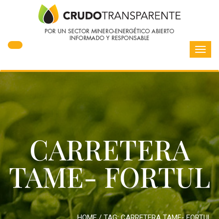
Toggl
navig
CARRETERA
TAME- FORTUL
HOME
/ TAG:
CARRETERA TAME- FORTUL