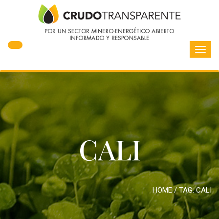
Toggl
navig
CALI
HOME
/ TAG:
CALI