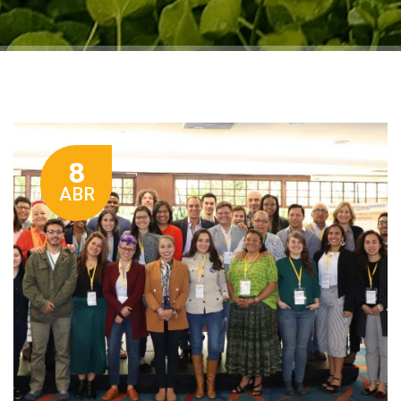
8
ABR