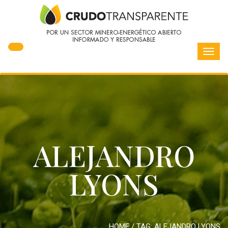
Toggl
navig
ALEJANDRO
LYONS
HOME
/ TAG:
ALEJANDRO LYONS