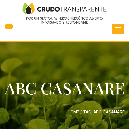
Toggl
navig
ABC CASANARE
HOME
/ TAG:
ABC CASANARE