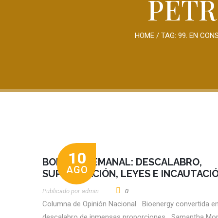
PETR
HOME
/ TAG:
99. EN CON
10
BOLETÍN SEMANAL: DESCALABRO,
AGO
SUPLANTACIÓN, LEYES E INCAUTACI
Publicado por
Admin
0
Columna de Opinión Nacional Bioenergy convertida e
descalabro de inmensas proporciones Samantha M