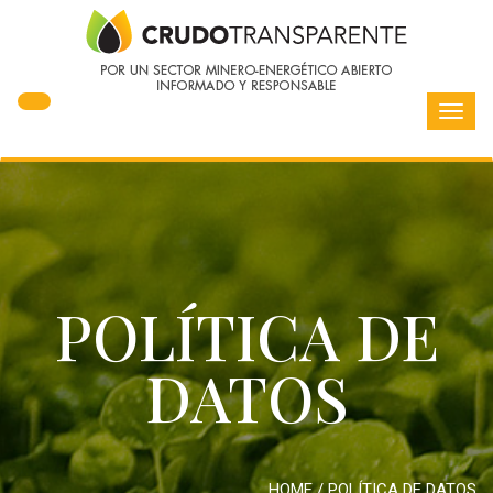
Toggl
navig
POLÍTICA DE
DATOS
HOME
/
POLÍTICA DE DATOS