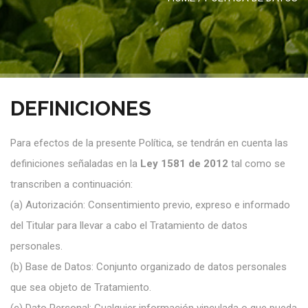
DEFINICIONES
Para efectos de la presente Política, se tendrán en cuenta las
definiciones señaladas en la
Ley 1581 de 2012
tal como se
transcriben a continuación:
(a)
Autorización: Consentimiento previo, expreso e informado
del Titular para llevar a cabo el Tratamiento de datos
personales.
(b)
Base de Datos: Conjunto organizado de datos personales
que sea objeto de Tratamiento.